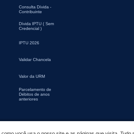
Consulta Dívida -
Contribuinte
Dívida IPTU ( Sem
Credencial )
IPTU 2026
Validar Chancela
Valor da URM
Parcelamento de
Débitos de anos
anteriores
omo você usa o nosso site e as páginas que visita. Tudo p