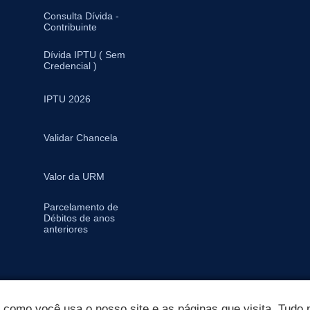
Consulta Dívida -
Contribuinte
Dívida IPTU ( Sem
Credencial )
IPTU 2026
Validar Chancela
Valor da URM
Parcelamento de
Débitos de anos
anteriores
omo você usa o nosso site e as páginas que visita. Tudo p