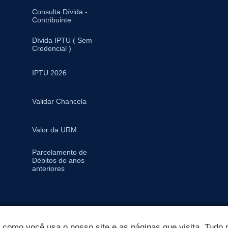
Consulta Dívida -
Contribuinte
Dívida IPTU ( Sem
Credencial )
IPTU 2026
Validar Chancela
Valor da URM
Parcelamento de
Débitos de anos
anteriores
omo você usa o nosso site e as páginas que visita. Tudo p