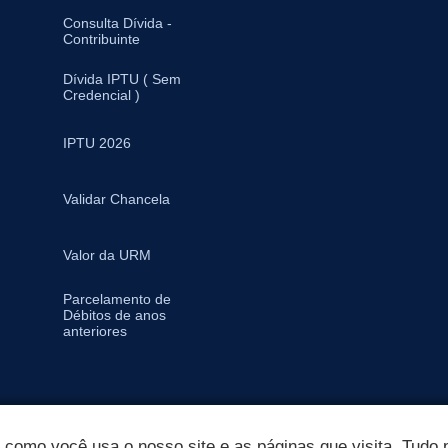
Consulta Dívida -
Contribuinte
Dívida IPTU ( Sem
Credencial )
IPTU 2026
Validar Chancela
Valor da URM
Parcelamento de
Débitos de anos
anteriores
omo você usa o nosso site e as páginas que visita. Tudo p