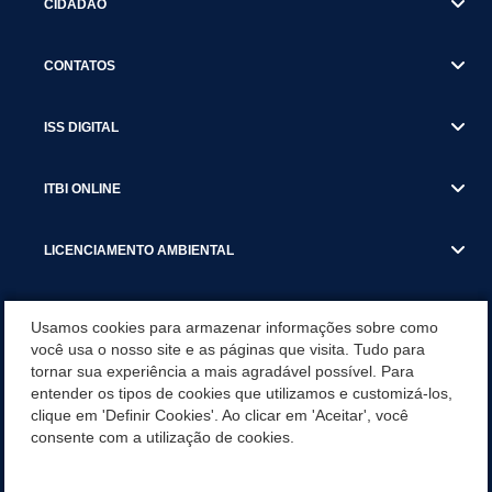
CIDADÃO
CONTATOS
ISS DIGITAL
ITBI ONLINE
LICENCIAMENTO AMBIENTAL
MUNICÍPIO
Usamos cookies para armazenar informações sobre como
você usa o nosso site e as páginas que visita. Tudo para
tornar sua experiência a mais agradável possível. Para
SERVIÇOS
entender os tipos de cookies que utilizamos e customizá-los,
clique em 'Definir Cookies'. Ao clicar em 'Aceitar', você
SERVIÇOS DO DEPARTAMENTO DE RECEITA MUNICIPAL
consente com a utilização de cookies.