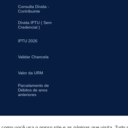
Consulta Dívida -
Contribuinte
Dívida IPTU ( Sem
Credencial )
IPTU 2026
Validar Chancela
Valor da URM
Parcelamento de
Débitos de anos
anteriores
omo você usa o nosso site e as páginas que visita. Tudo p