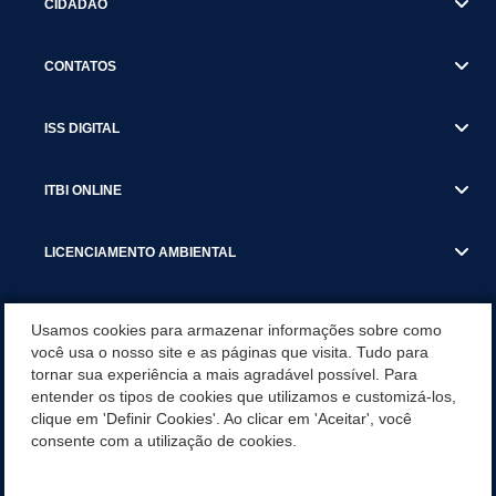
CIDADÃO
CONTATOS
ISS DIGITAL
ITBI ONLINE
LICENCIAMENTO AMBIENTAL
MUNICÍPIO
Usamos cookies para armazenar informações sobre como
você usa o nosso site e as páginas que visita. Tudo para
tornar sua experiência a mais agradável possível. Para
SERVIÇOS
entender os tipos de cookies que utilizamos e customizá-los,
clique em 'Definir Cookies'. Ao clicar em 'Aceitar', você
SERVIÇOS DO DEPARTAMENTO DE RECEITA MUNICIPAL
consente com a utilização de cookies.