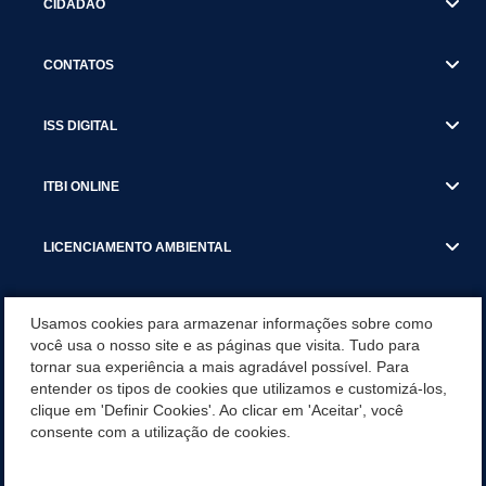
CIDADÃO
CONTATOS
ISS DIGITAL
ITBI ONLINE
LICENCIAMENTO AMBIENTAL
MUNICÍPIO
Usamos cookies para armazenar informações sobre como
você usa o nosso site e as páginas que visita. Tudo para
tornar sua experiência a mais agradável possível. Para
SERVIÇOS
entender os tipos de cookies que utilizamos e customizá-los,
clique em 'Definir Cookies'. Ao clicar em 'Aceitar', você
SERVIÇOS DO DEPARTAMENTO DE RECEITA MUNICIPAL
consente com a utilização de cookies.