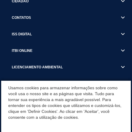
CIDADÃO
CONTATOS
ISS DIGITAL
ITBI ONLINE
LICENCIAMENTO AMBIENTAL
MUNICÍPIO
Usamos cookies para armazenar informações sobre como
você usa o nosso site e as páginas que visita. Tudo para
tornar sua experiência a mais agradável possível. Para
SERVIÇOS
entender os tipos de cookies que utilizamos e customizá-los,
clique em 'Definir Cookies'. Ao clicar em 'Aceitar', você
SERVIÇOS DO DEPARTAMENTO DE RECEITA MUNICIPAL
consente com a utilização de cookies.