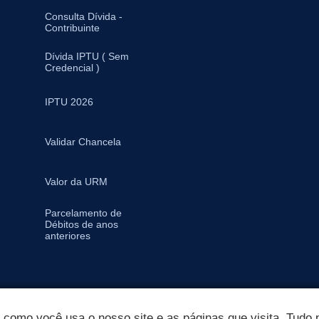
Consulta Dívida -
Contribuinte
Dívida IPTU ( Sem
Credencial )
IPTU 2026
Validar Chancela
Valor da URM
Parcelamento de
Débitos de anos
anteriores
omo você usa o nosso site e as páginas que visita. Tudo p