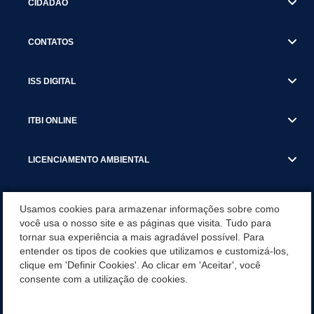
CIDADÃO
CONTATOS
ISS DIGITAL
ITBI ONLINE
LICENCIAMENTO AMBIENTAL
MUNICÍPIO
Usamos cookies para armazenar informações sobre como
você usa o nosso site e as páginas que visita. Tudo para
tornar sua experiência a mais agradável possível. Para
SERVIÇOS
entender os tipos de cookies que utilizamos e customizá-los,
clique em 'Definir Cookies'. Ao clicar em 'Aceitar', você
SERVIÇOS DO DEPARTAMENTO DE RECEITA MUNICIPAL
consente com a utilização de cookies.