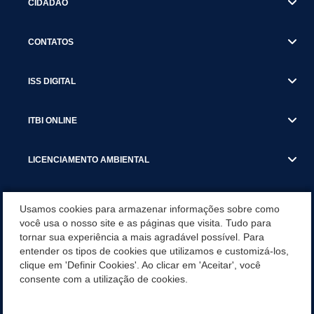
CIDADÃO
CONTATOS
ISS DIGITAL
ITBI ONLINE
LICENCIAMENTO AMBIENTAL
MUNICÍPIO
Usamos cookies para armazenar informações sobre como
você usa o nosso site e as páginas que visita. Tudo para
tornar sua experiência a mais agradável possível. Para
SERVIÇOS
entender os tipos de cookies que utilizamos e customizá-los,
clique em 'Definir Cookies'. Ao clicar em 'Aceitar', você
SERVIÇOS DO DEPARTAMENTO DE RECEITA MUNICIPAL
consente com a utilização de cookies.