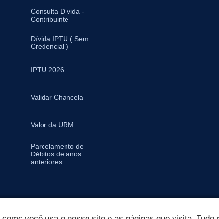
Consulta Dívida -
Contribuinte
Dívida IPTU ( Sem
Credencial )
IPTU 2026
Validar Chancela
Valor da URM
Parcelamento de
Débitos de anos
anteriores
omo você usa o nosso site e as páginas que visita. Tudo p