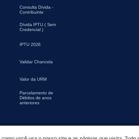
Consulta Dívida -
Contribuinte
Dívida IPTU ( Sem
Credencial )
IPTU 2026
Validar Chancela
Valor da URM
Parcelamento de
Débitos de anos
anteriores
omo você usa o nosso site e as páginas que visita. Tudo p