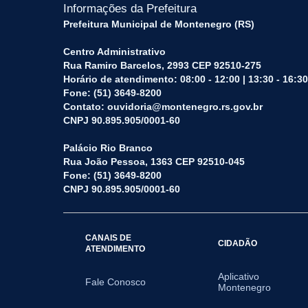
Informações da Prefeitura
Prefeitura Municipal de Montenegro (RS)
Centro Administrativo
Rua Ramiro Barcelos, 2993 CEP 92510-275
Horário de atendimento: 08:00 - 12:00 | 13:30 - 16:30
Fone: (51) 3649-8200
Contato: ouvidoria@montenegro.rs.gov.br
CNPJ 90.895.905/0001-60
Palácio Rio Branco
Rua João Pessoa, 1363 CEP 92510-045
Fone: (51) 3649-8200
CNPJ 90.895.905/0001-60
CANAIS DE
CIDADÃO
ATENDIMENTO
Aplicativo
Fale Conosco
Montenegro