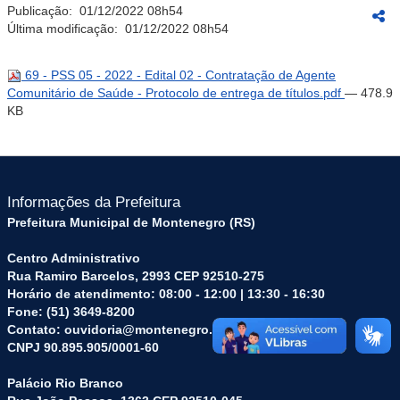
Publicação:
01/12/2022 08h54
Última modificação:
01/12/2022 08h54
69 - PSS 05 - 2022 - Edital 02 - Contratação de Agente
Comunitário de Saúde - Protocolo de entrega de títulos.pdf
— 478.9
KB
Informações da Prefeitura
Prefeitura Municipal de Montenegro (RS)
Centro Administrativo
Rua Ramiro Barcelos, 2993 CEP 92510-275
Horário de atendimento: 08:00 - 12:00 | 13:30 - 16:30
Fone: (51) 3649-8200
Contato: ouvidoria@montenegro.rs.gov.br
CNPJ 90.895.905/0001-60
Palácio Rio Branco