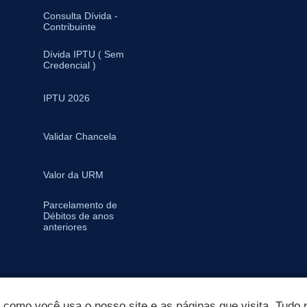
Consulta Dívida -
Contribuinte
Dívida IPTU ( Sem
Credencial )
IPTU 2026
Validar Chancela
Valor da URM
Parcelamento de
Débitos de anos
anteriores
omo você usa o nosso site e as páginas que visita. Tudo p