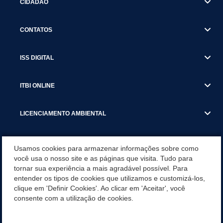
CIDADÃO
CONTATOS
ISS DIGITAL
ITBI ONLINE
LICENCIAMENTO AMBIENTAL
MUNICÍPIO
Usamos cookies para armazenar informações sobre como
você usa o nosso site e as páginas que visita. Tudo para
tornar sua experiência a mais agradável possível. Para
SERVIÇOS
entender os tipos de cookies que utilizamos e customizá-los,
clique em 'Definir Cookies'. Ao clicar em 'Aceitar', você
SERVIÇOS DO DEPARTAMENTO DE RECEITA MUNICIPAL
consente com a utilização de cookies.