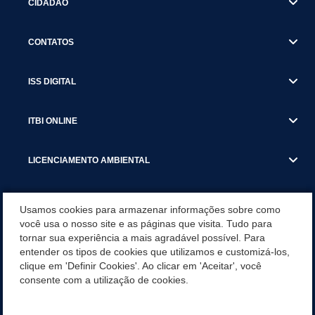
CIDADÃO
CONTATOS
ISS DIGITAL
ITBI ONLINE
LICENCIAMENTO AMBIENTAL
MUNICÍPIO
Usamos cookies para armazenar informações sobre como
você usa o nosso site e as páginas que visita. Tudo para
tornar sua experiência a mais agradável possível. Para
SERVIÇOS
entender os tipos de cookies que utilizamos e customizá-los,
clique em 'Definir Cookies'. Ao clicar em 'Aceitar', você
SERVIÇOS DO DEPARTAMENTO DE RECEITA MUNICIPAL
consente com a utilização de cookies.