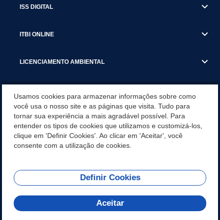
ISS DIGITAL
ITBI ONLINE
LICENCIAMENTO AMBIENTAL
MUNICÍPIO
Usamos cookies para armazenar informações sobre como
você usa o nosso site e as páginas que visita. Tudo para
tornar sua experiência a mais agradável possível. Para
SERVIÇOS
entender os tipos de cookies que utilizamos e customizá-los,
clique em 'Definir Cookies'. Ao clicar em 'Aceitar', você
SERVIÇOS DO DEPARTAMENTO DE RECEITA MUNICIPAL
consente com a utilização de cookies.
Definir Cookies
REDES SOCIAIS
Aceitar