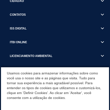
CIDADÃO
CONTATOS
ISS DIGITAL
ITBI ONLINE
LICENCIAMENTO AMBIENTAL
MUNICÍPIO
Usamos cookies para armazenar informações sobre como
você usa o nosso site e as páginas que visita. Tudo para
tornar sua experiência a mais agradável possível. Para
SERVIÇOS
entender os tipos de cookies que utilizamos e customizá-los,
clique em 'Definir Cookies'. Ao clicar em 'Aceitar', você
SERVIÇOS DO DEPARTAMENTO DE RECEITA MUNICIPAL
consente com a utilização de cookies.