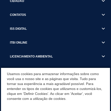
CIDADÃO
CONTATOS
ISS DIGITAL
ITBI ONLINE
LICENCIAMENTO AMBIENTAL
MUNICÍPIO
Usamos cookies para armazenar informações sobre como
você usa o nosso site e as páginas que visita. Tudo para
tornar sua experiência a mais agradável possível. Para
SERVIÇOS
entender os tipos de cookies que utilizamos e customizá-los,
clique em 'Definir Cookies'. Ao clicar em 'Aceitar', você
SERVIÇOS DO DEPARTAMENTO DE RECEITA MUNICIPAL
consente com a utilização de cookies.