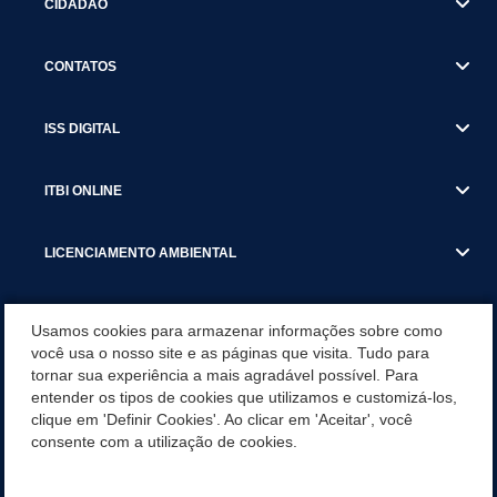
CIDADÃO
CONTATOS
ISS DIGITAL
ITBI ONLINE
LICENCIAMENTO AMBIENTAL
MUNICÍPIO
Usamos cookies para armazenar informações sobre como
você usa o nosso site e as páginas que visita. Tudo para
tornar sua experiência a mais agradável possível. Para
SERVIÇOS
entender os tipos de cookies que utilizamos e customizá-los,
clique em 'Definir Cookies'. Ao clicar em 'Aceitar', você
SERVIÇOS DO DEPARTAMENTO DE RECEITA MUNICIPAL
consente com a utilização de cookies.