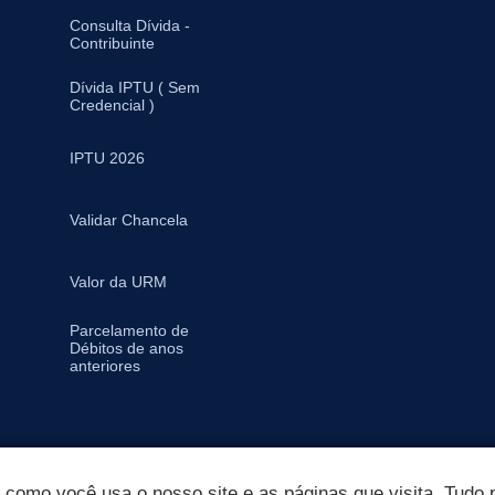
Consulta Dívida -
Contribuinte
Dívida IPTU ( Sem
Credencial )
IPTU 2026
Validar Chancela
Valor da URM
Parcelamento de
Débitos de anos
anteriores
omo você usa o nosso site e as páginas que visita. Tudo p