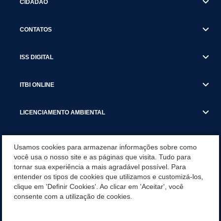
CIDADÃO
CONTATOS
ISS DIGITAL
ITBI ONLINE
LICENCIAMENTO AMBIENTAL
MUNICÍPIO
Usamos cookies para armazenar informações sobre como
você usa o nosso site e as páginas que visita. Tudo para
tornar sua experiência a mais agradável possível. Para
SERVIÇOS
entender os tipos de cookies que utilizamos e customizá-los,
clique em 'Definir Cookies'. Ao clicar em 'Aceitar', você
SERVIÇOS DO DEPARTAMENTO DE RECEITA MUNICIPAL
consente com a utilização de cookies.