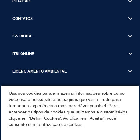
CIDADÃO
CONTATOS
ISS DIGITAL
ITBI ONLINE
LICENCIAMENTO AMBIENTAL
MUNICÍPIO
Usamos cookies para armazenar informações sobre como
você usa o nosso site e as páginas que visita. Tudo para
tornar sua experiência a mais agradável possível. Para
SERVIÇOS
entender os tipos de cookies que utilizamos e customizá-los,
clique em 'Definir Cookies'. Ao clicar em 'Aceitar', você
SERVIÇOS DO DEPARTAMENTO DE RECEITA MUNICIPAL
consente com a utilização de cookies.