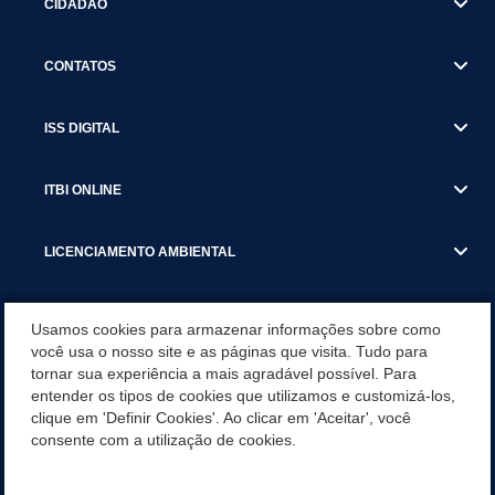
CIDADÃO
CONTATOS
ISS DIGITAL
ITBI ONLINE
LICENCIAMENTO AMBIENTAL
MUNICÍPIO
Usamos cookies para armazenar informações sobre como
você usa o nosso site e as páginas que visita. Tudo para
tornar sua experiência a mais agradável possível. Para
SERVIÇOS
entender os tipos de cookies que utilizamos e customizá-los,
clique em 'Definir Cookies'. Ao clicar em 'Aceitar', você
SERVIÇOS DO DEPARTAMENTO DE RECEITA MUNICIPAL
consente com a utilização de cookies.