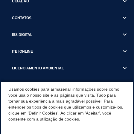
CIDADÃO
CONTATOS
ISS DIGITAL
ITBI ONLINE
LICENCIAMENTO AMBIENTAL
MUNICÍPIO
Usamos cookies para armazenar informações sobre como
você usa o nosso site e as páginas que visita. Tudo para
tornar sua experiência a mais agradável possível. Para
SERVIÇOS
entender os tipos de cookies que utilizamos e customizá-los,
clique em 'Definir Cookies'. Ao clicar em 'Aceitar', você
SERVIÇOS DO DEPARTAMENTO DE RECEITA MUNICIPAL
consente com a utilização de cookies.