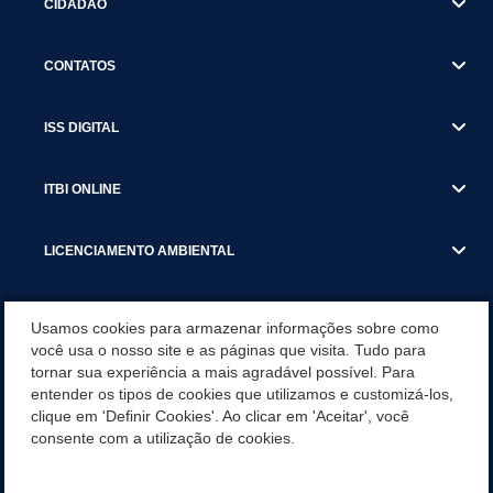
CIDADÃO
CONTATOS
ISS DIGITAL
ITBI ONLINE
LICENCIAMENTO AMBIENTAL
MUNICÍPIO
Usamos cookies para armazenar informações sobre como
você usa o nosso site e as páginas que visita. Tudo para
tornar sua experiência a mais agradável possível. Para
SERVIÇOS
entender os tipos de cookies que utilizamos e customizá-los,
clique em 'Definir Cookies'. Ao clicar em 'Aceitar', você
SERVIÇOS DO DEPARTAMENTO DE RECEITA MUNICIPAL
consente com a utilização de cookies.