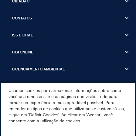
CIDADÃO
CONTATOS
ISS DIGITAL
ITBI ONLINE
LICENCIAMENTO AMBIENTAL
MUNICÍPIO
Usamos cookies para armazenar informações sobre como
você usa o nosso site e as páginas que visita. Tudo para
tornar sua experiência a mais agradável possível. Para
SERVIÇOS
entender os tipos de cookies que utilizamos e customizá-los,
clique em 'Definir Cookies'. Ao clicar em 'Aceitar', você
SERVIÇOS DO DEPARTAMENTO DE RECEITA MUNICIPAL
consente com a utilização de cookies.