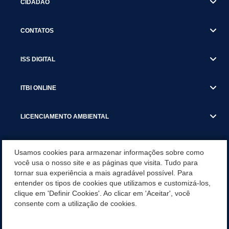
CIDADÃO
CONTATOS
ISS DIGITAL
ITBI ONLINE
LICENCIAMENTO AMBIENTAL
MUNICÍPIO
Usamos cookies para armazenar informações sobre como
você usa o nosso site e as páginas que visita. Tudo para
tornar sua experiência a mais agradável possível. Para
SERVIÇOS
entender os tipos de cookies que utilizamos e customizá-los,
clique em 'Definir Cookies'. Ao clicar em 'Aceitar', você
SERVIÇOS DO DEPARTAMENTO DE RECEITA MUNICIPAL
consente com a utilização de cookies.