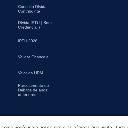
Consulta Dívida -
Contribuinte
Dívida IPTU ( Sem
Credencial )
IPTU 2026
Validar Chancela
Valor da URM
Parcelamento de
Débitos de anos
anteriores
omo você usa o nosso site e as páginas que visita. Tudo p