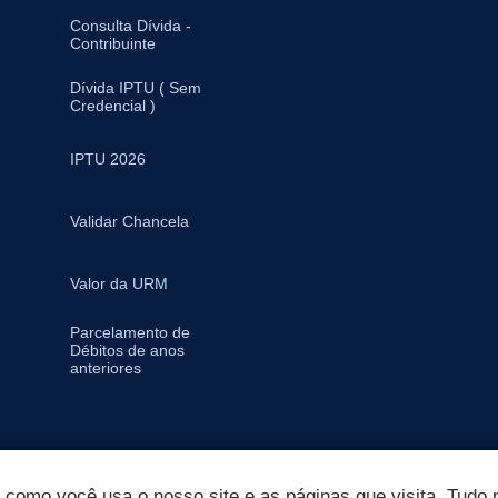
Consulta Dívida -
Contribuinte
Dívida IPTU ( Sem
Credencial )
IPTU 2026
Validar Chancela
Valor da URM
Parcelamento de
Débitos de anos
anteriores
omo você usa o nosso site e as páginas que visita. Tudo p