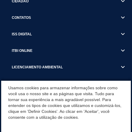
CIDADÃO
CONTATOS
ISS DIGITAL
ITBI ONLINE
LICENCIAMENTO AMBIENTAL
MUNICÍPIO
Usamos cookies para armazenar informações sobre como
você usa o nosso site e as páginas que visita. Tudo para
tornar sua experiência a mais agradável possível. Para
SERVIÇOS
entender os tipos de cookies que utilizamos e customizá-los,
clique em 'Definir Cookies'. Ao clicar em 'Aceitar', você
SERVIÇOS DO DEPARTAMENTO DE RECEITA MUNICIPAL
consente com a utilização de cookies.