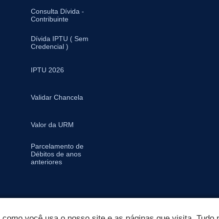
Consulta Dívida -
Contribuinte
Dívida IPTU ( Sem
Credencial )
IPTU 2026
Validar Chancela
Valor da URM
Parcelamento de
Débitos de anos
anteriores
omo você usa o nosso site e as páginas que visita. Tudo p