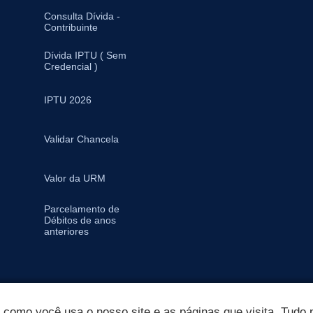
Consulta Dívida -
Contribuinte
Dívida IPTU ( Sem
Credencial )
IPTU 2026
Validar Chancela
Valor da URM
Parcelamento de
Débitos de anos
anteriores
omo você usa o nosso site e as páginas que visita. Tudo p