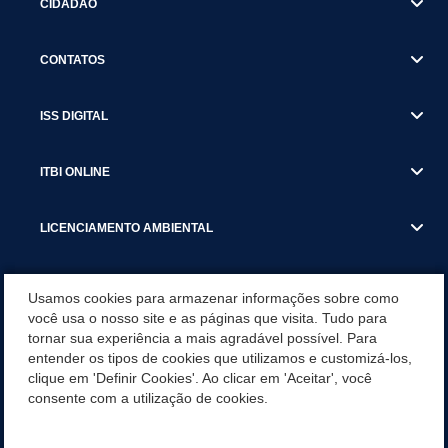
CIDADÃO
CONTATOS
ISS DIGITAL
ITBI ONLINE
LICENCIAMENTO AMBIENTAL
MUNICÍPIO
Usamos cookies para armazenar informações sobre como
você usa o nosso site e as páginas que visita. Tudo para
tornar sua experiência a mais agradável possível. Para
SERVIÇOS
entender os tipos de cookies que utilizamos e customizá-los,
clique em 'Definir Cookies'. Ao clicar em 'Aceitar', você
SERVIÇOS DO DEPARTAMENTO DE RECEITA MUNICIPAL
consente com a utilização de cookies.