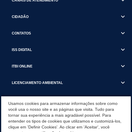
CANAIS DE ATENDIMENTO
CIDADÃO
CONTATOS
ISS DIGITAL
ITBI ONLINE
LICENCIAMENTO AMBIENTAL
MUNICÍPIO
Usamos cookies para armazenar informações sobre como
você usa o nosso site e as páginas que visita. Tudo para
tornar sua experiência a mais agradável possível. Para
SERVIÇOS
entender os tipos de cookies que utilizamos e customizá-los,
clique em 'Definir Cookies'. Ao clicar em 'Aceitar', você