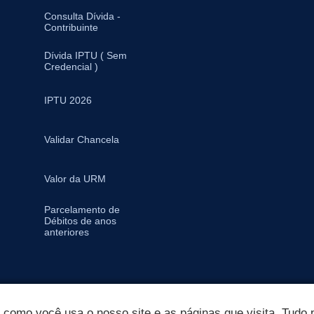
Consulta Dívida -
Contribuinte
Dívida IPTU ( Sem
Credencial )
IPTU 2026
Validar Chancela
Valor da URM
Parcelamento de
Débitos de anos
anteriores
omo você usa o nosso site e as páginas que visita. Tudo p