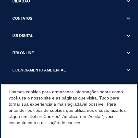
CIDADÃO
CONTATOS
ISS DIGITAL
ITBI ONLINE
LICENCIAMENTO AMBIENTAL
MUNICÍPIO
Usamos cookies para armazenar informações sobre como
você usa o nosso site e as páginas que visita. Tudo para
tornar sua experiência a mais agradável possível. Para
SERVIÇOS
entender os tipos de cookies que utilizamos e customizá-los,
clique em 'Definir Cookies'. Ao clicar em 'Aceitar', você
SERVIÇOS DO DEPARTAMENTO DE RECEITA MUNICIPAL
consente com a utilização de cookies.