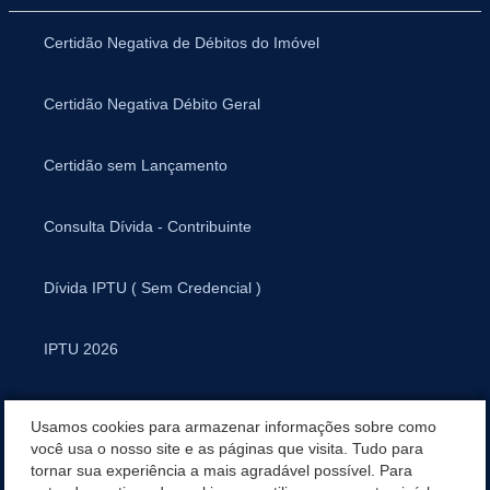
Certidão Negativa de Débitos do Imóvel
Certidão Negativa Débito Geral
Certidão sem Lançamento
Consulta Dívida - Contribuinte
Dívida IPTU ( Sem Credencial )
IPTU 2026
Validar Chancela
Usamos cookies para armazenar informações sobre como
você usa o nosso site e as páginas que visita. Tudo para
tornar sua experiência a mais agradável possível. Para
Valor da URM