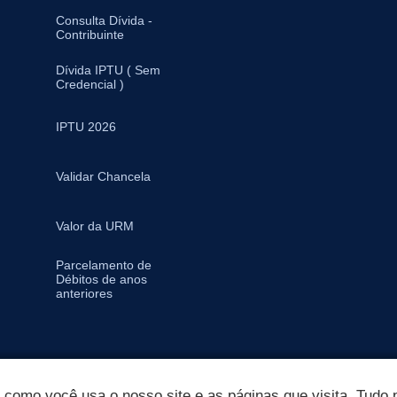
Consulta Dívida -
Contribuinte
Dívida IPTU ( Sem
Credencial )
IPTU 2026
Validar Chancela
Valor da URM
Parcelamento de
Débitos de anos
anteriores
omo você usa o nosso site e as páginas que visita. Tudo p