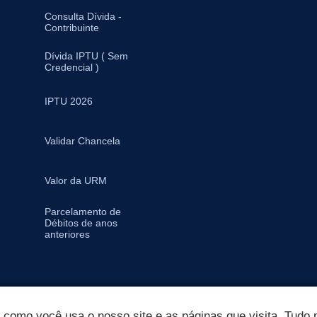
Consulta Dívida -
Contribuinte
Dívida IPTU ( Sem
Credencial )
IPTU 2026
Validar Chancela
Valor da URM
Parcelamento de
Débitos de anos
anteriores
omo você usa o nosso site e as páginas que visita. Tudo p