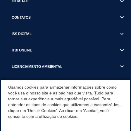
CIDADÃO
CONTATOS
ISS DIGITAL
ITBI ONLINE
LICENCIAMENTO AMBIENTAL
MUNICÍPIO
Usamos cookies para armazenar informações sobre como
você usa o nosso site e as páginas que visita. Tudo para
tornar sua experiência a mais agradável possível. Para
SERVIÇOS
entender os tipos de cookies que utilizamos e customizá-los,
clique em 'Definir Cookies'. Ao clicar em 'Aceitar', você
SERVIÇOS DO DEPARTAMENTO DE RECEITA MUNICIPAL
consente com a utilização de cookies.