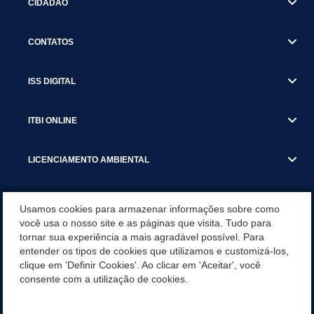
CIDADÃO
CONTATOS
ISS DIGITAL
ITBI ONLINE
LICENCIAMENTO AMBIENTAL
MUNICÍPIO
Usamos cookies para armazenar informações sobre como
você usa o nosso site e as páginas que visita. Tudo para
tornar sua experiência a mais agradável possível. Para
SERVIÇOS
entender os tipos de cookies que utilizamos e customizá-los,
clique em 'Definir Cookies'. Ao clicar em 'Aceitar', você
SERVIÇOS DO DEPARTAMENTO DE RECEITA MUNICIPAL
consente com a utilização de cookies.