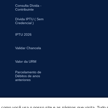
Consulta Dívida -
Contribuinte
Dívida IPTU ( Sem
Credencial )
IPTU 2026
Validar Chancela
Valor da URM
Parcelamento de
Débitos de anos
anteriores
omo você usa o nosso site e as páginas que visita. Tudo p