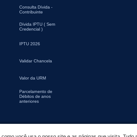
Consulta Dívida -
Contribuinte
Dívida IPTU ( Sem
Credencial )
IPTU 2026
Validar Chancela
Valor da URM
Parcelamento de
Débitos de anos
anteriores
omo você usa o nosso site e as páginas que visita. Tudo p