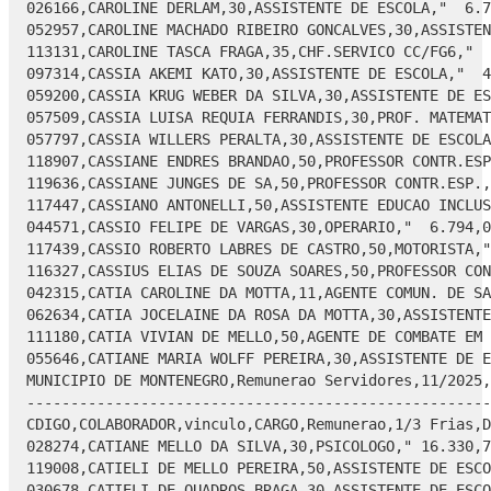
AM,30,ASSISTENTE DE ESCOLA,"  6.737,10","2.221,18","    0,00","1.318,27","1.044,90"," 6.595,11","     0,00",119687,CAROLINE DOS SANTOS WALTER,50,AUX SERV ESCOL CONTR TEMPORARI,"  2.827,26","    0,00","    0,00","    0,00","  232,67"," 2.594,59","     0,00"
052957,CAROLINE MACHADO RIBEIRO GONCALVES,30,ASSISTENTE DE ESCOLA,"  5.243,10","1.470,89","    0,00","  582,08","  947,82"," 5.184,09","     0,00"
113131,CAROLINE TASCA FRAGA,35,CHF.SERVICO CC/FG6,"  5.140,50","    0,00","    0,00","  319,38","  529,25"," 4.291,87","     0,00"
097314,CASSIA AKEMI KATO,30,ASSISTENTE DE ESCOLA,"  4.063,43","1.257,40","    0,00","  387,52","  875,86"," 4.057,45","     0,00"
059200,CASSIA KRUG WEBER DA SILVA,30,ASSISTENTE DE ESCOLA,"  4.911,56","1.637,19","    0,00","  703,08","1.008,17"," 4.837,50","     0,00"
057509,CASSIA LUISA REQUIA FERRANDIS,30,PROF. MATEMATICA,"  6.739,16","    0,00","    0,00","  700,03","1.120,30"," 4.918,83","     0,00"
057797,CASSIA WILLERS PERALTA,30,ASSISTENTE DE ESCOLA,"  3.359,36","1.261,49","    0,00","  227,58","  691,08"," 3.702,19","     0,00"
118907,CASSIANE ENDRES BRANDAO,50,PROFESSOR CONTR.ESP.,"  3.618,95","    0,00","    0,00","   57,60","  327,67"," 3.233,68","     0,00"
119636,CASSIANE JUNGES DE SA,50,PROFESSOR CONTR.ESP.,"  2.794,66","    0,00"