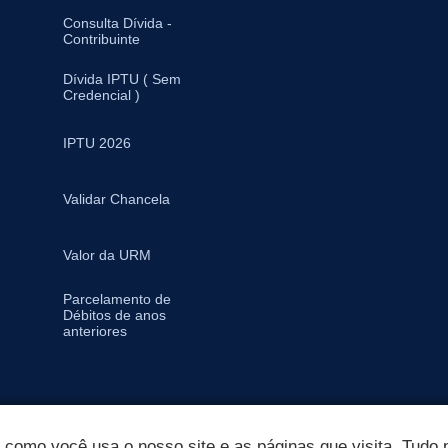
Consulta Dívida -
Contribuinte
Dívida IPTU ( Sem
Credencial )
IPTU 2026
Validar Chancela
Valor da URM
Parcelamento de
Débitos de anos
anteriores
omo você usa o nosso site e as páginas que visita. Tudo p