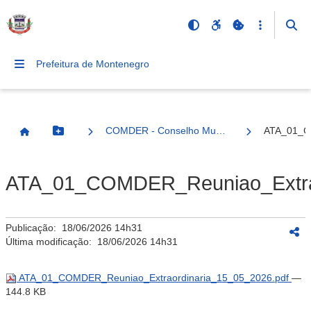
Prefeitura de Montenegro
COMDER - Conselho Municipal de Desenvolvimento Rural
ATA_01_C
Botão Menu
Página Inicial
ATA_01_COMDER_Reuniao_Extrao
Publicação:
18/06/2026 14h31
Última modificação:
18/06/2026 14h31
ATA_01_COMDER_Reuniao_Extraordinaria_15_05_2026.pdf
—
144.8 KB